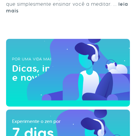
que simplesmente ensinar você a meditar. ...
leia
mais
POR UMA VIDA MAIS ZEN
Dicas, inspirações
e novidades!
Experimente o zen por
7 dias