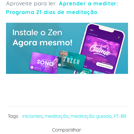
Aproveite para ler:
Aprender a meditar:
Programa 21 dias de meditação
Tags:
iniciantes
,
meditação
,
meditação guiada
,
PT-BR
Compartilhar: