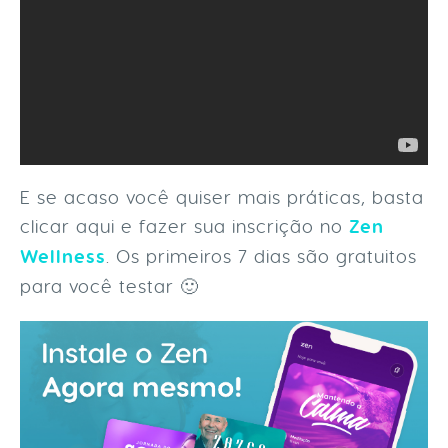
E se acaso você quiser mais práticas, basta
clicar aqui e fazer sua inscrição no
Zen
Wellness
. Os primeiros 7 dias são gratuitos
para você testar 🙂