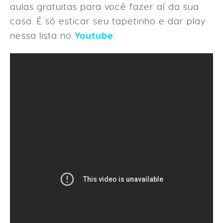
aulas gratuitas para você fazer aí da sua
casa. É só esticar seu tapetinho e dar play
nessa lista no
Youtube
: