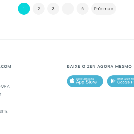
1
2
3
…
5
Próximo »
.COM
BAIXE O ZEN AGORA MESMO
GORA
S
SITE