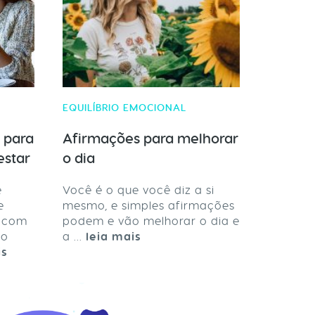
EQUILÍBRIO EMOCIONAL
 para
Afirmações para melhorar
estar
o dia
e
Você é o que você diz a si
e
mesmo, e simples afirmações
o com
podem e vão melhorar o dia e
 o
a ...
leia mais
is