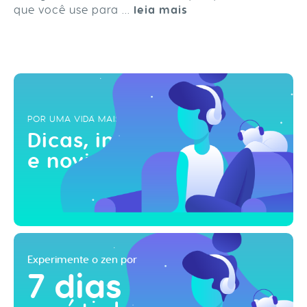
que você use para ...
leia mais
POR UMA VIDA MAIS ZEN
Dicas, inspirações
e novidades!
Experimente o zen por
7 dias