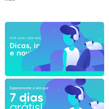
POR UMA VIDA MAIS ZEN
Dicas, inspirações
e novidades!
Experimente o zen por
7 dias
grátis!