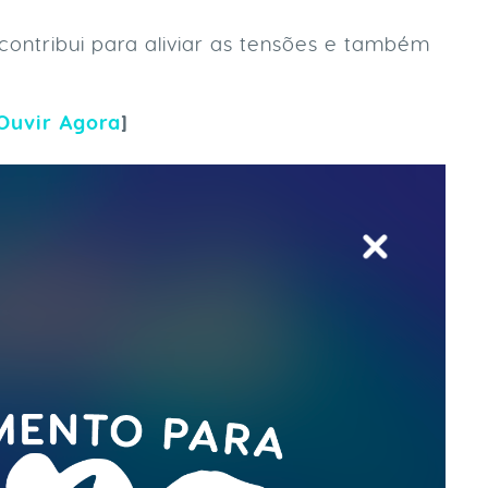
contribui para aliviar as tensões e também
Ouvir Agora
]