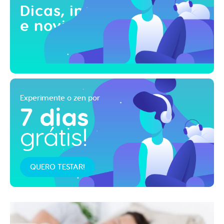
Dicas, inspirações
e novidades!
Experimente o zen por
7 dias
grátis!
QUERO TESTAR!