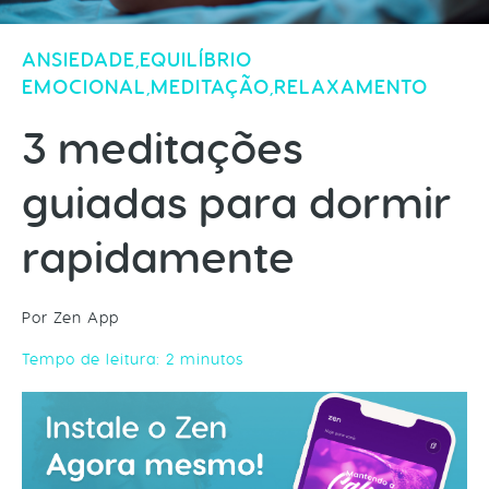
ANSIEDADE
EQUILÍBRIO
,
EMOCIONAL
MEDITAÇÃO
RELAXAMENTO
,
,
3 meditações
guiadas para dormir
rapidamente
Por Zen App
Tempo de leitura:
2
minutos