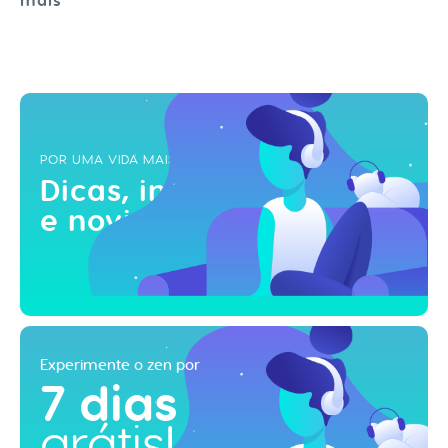
mais
POR UMA VIDA MAIS ZEN
Dicas, inspirações
e novidades!
Experimente o zen por
7 dias
grátis!