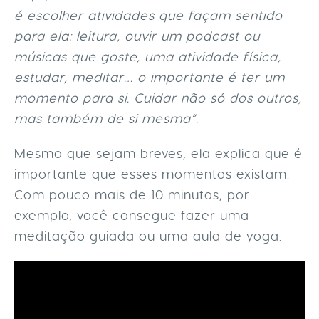
é escolher atividades que façam sentido
para ela: leitura, ouvir um podcast ou
músicas que goste, uma atividade física,
estudar, meditar… o importante é ter um
momento para si. Cuidar não só dos outros,
mas também de si mesma”.
Mesmo que sejam breves, ela explica que é
importante que esses momentos existam.
Com pouco mais de 10 minutos, por
exemplo, você consegue fazer uma
meditação guiada ou uma aula de yoga.