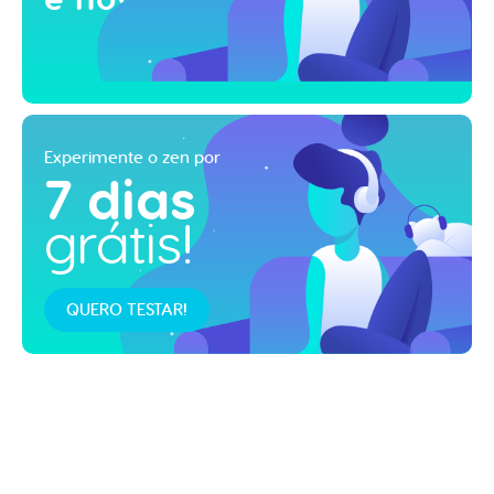
Experimente o zen por
7 dias
grátis!
QUERO TESTAR!