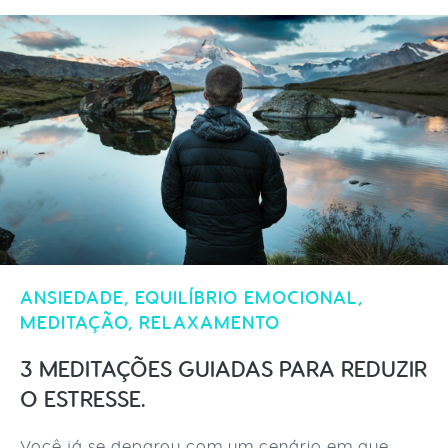
ANSIEDADE
,
EQUILÍBRIO EMOCIONAL
,
MEDITAÇÃO
,
RELAXAMENTO
3 MEDITAÇÕES GUIADAS PARA REDUZIR
O ESTRESSE.
Você já se deparou com um cenário em que