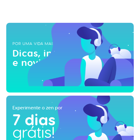
POR UMA VIDA MAIS ZEN
Dicas, inspirações
e novidades!
Experimente o zen por
7 dias
grátis!