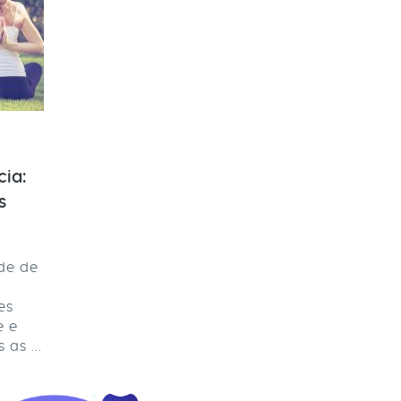
cia:
s
ade de
es
e e
as ...