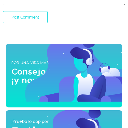
POR UNA VIDA MÁS ZEN
Consejos, inspiraciones
¡y novedades!
¡Prueba lo app por